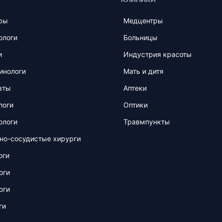
ры
Медцентры
ологи
Больницы
и
Индустрия красоты
инологи
Мать и дитя
вты
Аптеки
логи
Оптики
ологи
Травмпункты
но-сосудистые хирурги
оги
оги
оги
ги