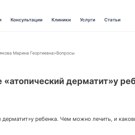
и
Консультации
Клиники
Услуги
Статьи
якова Марина Георгиевна
>
Вопросы
ое «атопический дерматит»у ре
й дерматит»у ребенка. Чем можно лечить, и како