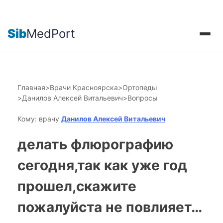
Sib
MedPort
Главная
>
Врачи Красноярска
>
Ортопеды
>
Данилов Алексей Витальевич
>
Вопросы
Кому: врачу
Данилов Алексей Витальевич
делать флюрографию
сегодня,так как уже год
прошел,скажите
пожалуйста не повлияет…