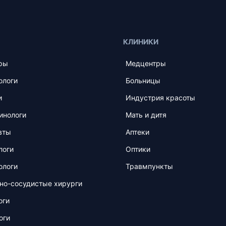
КЛИНИКИ
ры
Медцентры
ологи
Больницы
и
Индустрия красоты
инологи
Мать и дитя
вты
Аптеки
логи
Оптики
ологи
Травмпункты
но-сосудистые хирурги
оги
оги