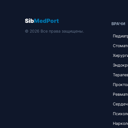
Sib
MedPort
ВРАЧИ
© 2026 Все права защищены.
Педиат
Стомат
Хирург
Эндокр
Терапе
Прокто
Ревмат
Сердеч
Психол
Наркол