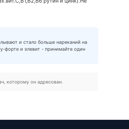
.вит.С,В1,В2,В6 рутин и цинк).Не
елывают и стало больше нареканий на
ку-форте и элевит - принимайте один
ач, которому он адресован.