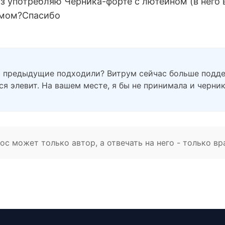
з употребляю Черника-форте с лютеином (в него вх
умом?Спасибо
ли предыдущие подходили? Витрум сейчас больше подд
я элевит. На вашем месте, я бы не принимала и черни
с может только автор, а отвечать на него - только вр