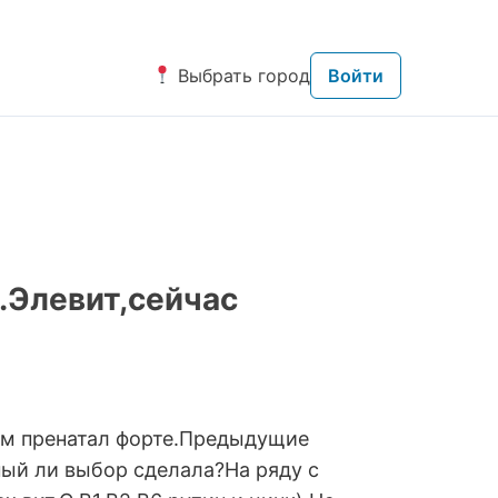
Выбрать город
Войти
.Элевит,сейчас
рум пренатал форте.Предыдущие
ный ли выбор сделала?На ряду с