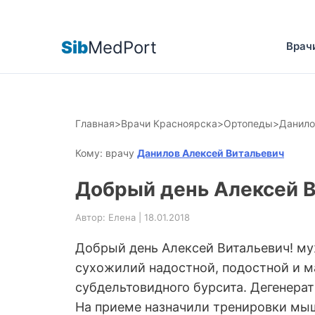
Sib
MedPort
Врач
Главная
>
Врачи Красноярска
>
Ортопеды
>
Данило
Кому: врачу
Данилов Алексей Витальевич
Добрый день Алексей В
Автор: Елена | 18.01.2018
Добрый день Алексей Витальевич! му
сухожилий надостной, подостной и м
субдельтовидного бурсита. Дегенера
На приеме назначили тренировки мышц