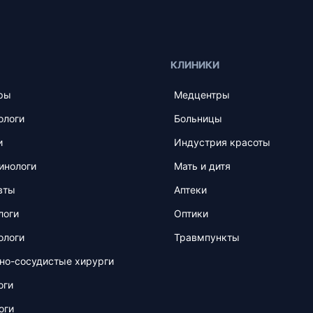
КЛИНИКИ
ры
Медцентры
ологи
Больницы
и
Индустрия красоты
инологи
Мать и дитя
вты
Аптеки
логи
Оптики
ологи
Травмпункты
но-сосудистые хирурги
оги
оги