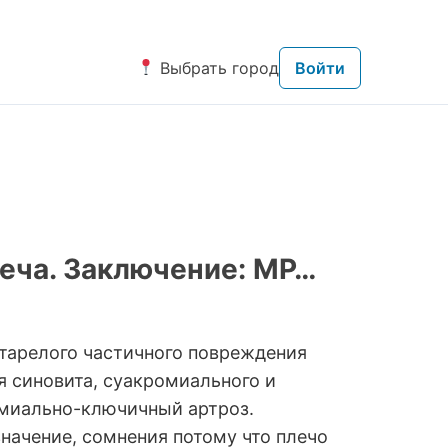
Выбрать город
Войти
еча. Заключение: МР…
старелого частичного повреждения
 синовита, суакромиального и
омиально-ключичный артроз.
начение, сомнения потому что плечо