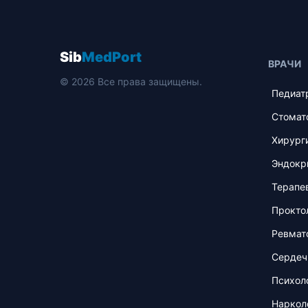
Sib
MedPort
ВРАЧИ
© 2026 Все права защищены.
Педиат
Стомат
Хирург
Эндокр
Терапе
Прокто
Ревмат
Сердеч
Психол
Наркол