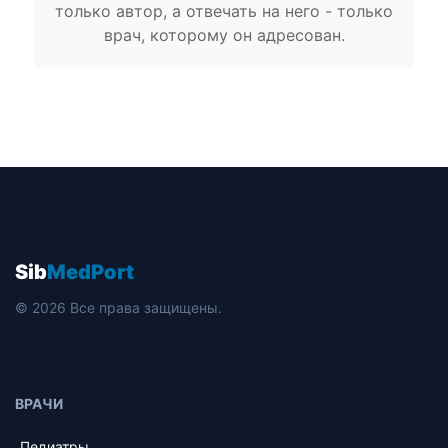
только автор, а отвечать на него - только
врач, которому он адресован.
Sib
MedPort
© 2026 Все права защищены.
ВРАЧИ
Педиатры