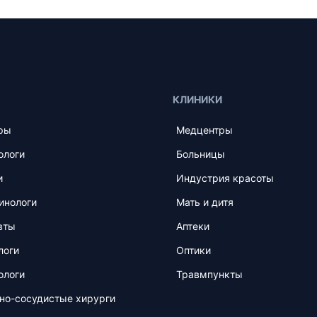
КЛИНИКИ
ры
Медцентры
ологи
Больницы
и
Индустрия красоты
инологи
Мать и дитя
вты
Аптеки
логи
Оптики
ологи
Травмпункты
но-сосудистые хирурги