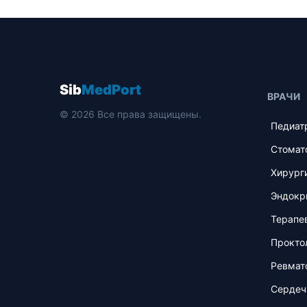
Sib
MedPort
ВРАЧИ
© 2026 Все права защищены.
Педиат
Стомат
Хирург
Эндокр
Терапе
Прокто
Ревмат
Сердеч