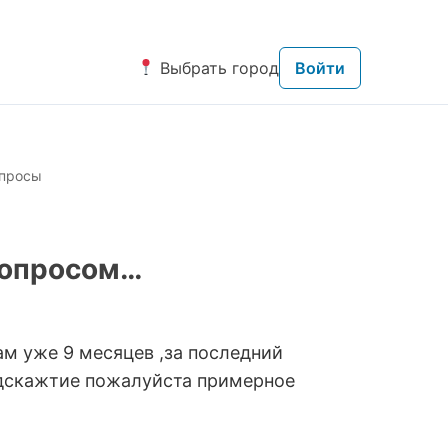
Выбрать город
Войти
просы
вопросом…
ам уже 9 месяцев ,за последний
Подскажтие пожалуйста примерное