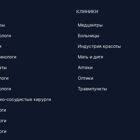
КЛИНИКИ
ры
Медцентры
ологи
Больницы
и
Индустрия красоты
инологи
Мать и дитя
вты
Аптеки
логи
Оптики
ологи
Травмпункты
но-сосудистые хирурги
оги
оги
оги