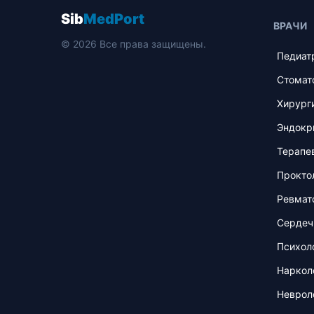
Sib
MedPort
ВРАЧИ
© 2026 Все права защищены.
Педиат
Стомат
Хирург
Эндокр
Терапе
Прокто
Ревмат
Сердеч
Психол
Наркол
Неврол