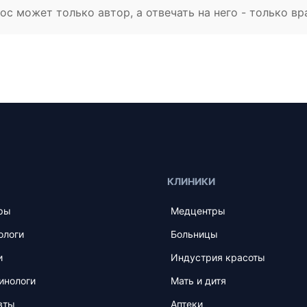
с может только автор, а отвечать на него - только вр
КЛИНИКИ
ры
Медцентры
ологи
Больницы
и
Индустрия красоты
инологи
Мать и дитя
вты
Аптеки