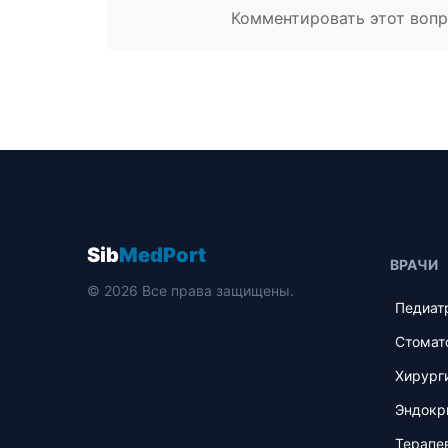
Комментировать этот вопро
Sib
MedPort
ВРАЧИ
© 2026 Все права защищены.
Педиат
Стомат
Хирург
Эндокр
Терапе