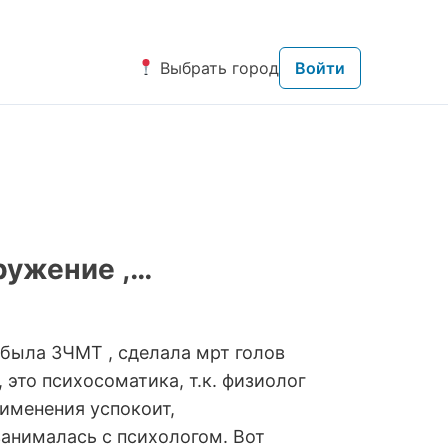
Выбрать город
Войти
ружение ,…
 была ЗЧМТ , сделала мрт голов
, это психосоматика, т.к. физиолог
рименения успокоит,
 занималась с психологом. Вот