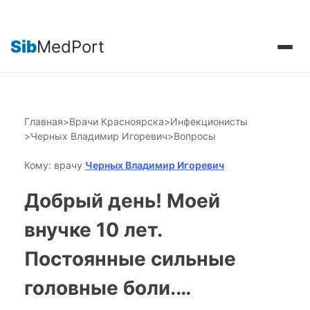
Sib
MedPort
Главная
>
Врачи Красноярска
>
Инфекционисты
>
Черных Владимир Игоревич
>
Вопросы
Кому: врачу
Черных Владимир Игоревич
Добрый день! Моей
внучке 10 лет.
Постоянные сильные
головные боли.…