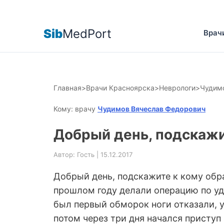
Sib
MedPort
Врач
Главная
>
Врачи Красноярска
>
Неврологи
>
Чудим
Кому: врачу
Чудимов Вячеслав Федорович
Добрый день, подскажит
Автор: Гость | 15.12.2017
Добрый день, подскажите к кому обрат
прошлом году делали операцию по уда
был первый обморок ноги отказали, у
потом через три дня начался приступ