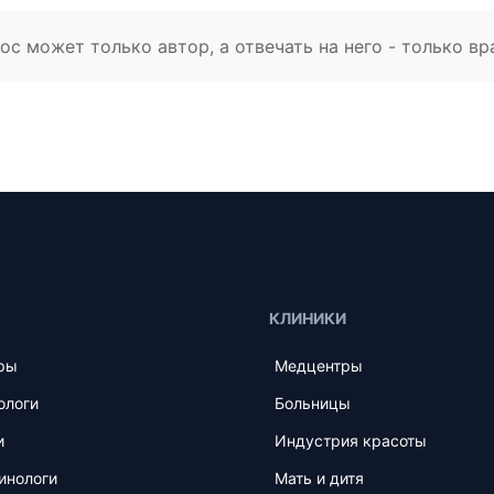
с может только автор, а отвечать на него - только вр
КЛИНИКИ
ры
Медцентры
ологи
Больницы
и
Индустрия красоты
инологи
Мать и дитя