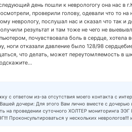
а следующий день пошли к неврологогу она нас в 
смотрели, проверили голову, одевали что то на не
ому неврологу, послушал нас и сказал что так и 
получили результат и там тоже не чего не выевыв
пьютером, почувствовала боль в сердце, хотела в
у, ноги отказали давление было 128/98 сердцебие
щаться, что делать, может переутомляемость в шк
подскажите…
ку с ответом из-за отсутствия моего контакта с интер
Вашей дочери: Для этого Вам лично вместе с дочерью
оять на проведении суточного ХОЛТЕР мониторинга ЭЭ
!!! Проконсультироваться у нескольких неврологов!!! и