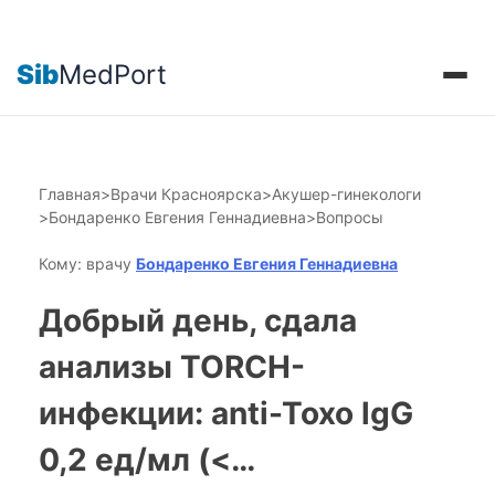
Sib
MedPort
Главная
>
Врачи Красноярска
>
Акушер-гинекологи
>
Бондаренко Евгения Геннадиевна
>
Вопросы
Кому: врачу
Бондаренко Евгения Геннадиевна
Добрый день, сдала
анализы TORCH-
инфекции: anti-Toxo lgG
0,2 ед/мл (<…