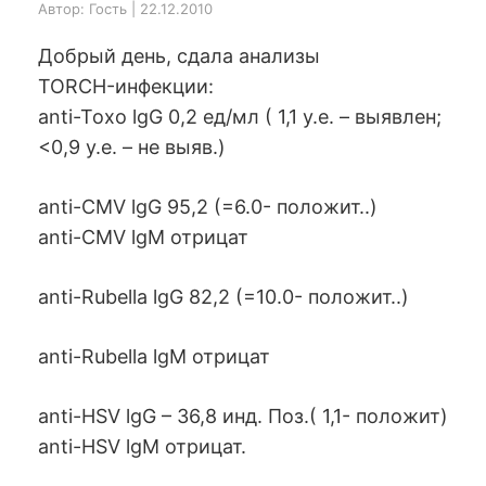
Автор: Гость | 22.12.2010
Добрый день, сдала анализы
TORCH-инфекции:
anti-Toxo lgG 0,2 ед/мл ( 1,1 у.е. – выявлен;
<0,9 у.е. – не выяв.)
anti-CMV lgG 95,2 (=6.0- положит..)
anti-CMV lgМ отрицат
anti-Rubella lgG 82,2 (=10.0- положит..)
anti-Rubella lgМ отрицат
anti-HSV lgG – 36,8 инд. Поз.( 1,1- положит)
anti-HSV lgМ отрицат.