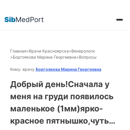
Sib
MedPort
Главная
>
Врачи Красноярска
>
Венерологи
>
Боргоякова Марина Георгиевна
>
Вопросы
Кому: врачу
Боргоякова Марина Георгиевна
Добрый день!Сначала у
меня на груди появилось
маленькое (1мм)ярко-
красное пятнышко,чуть…