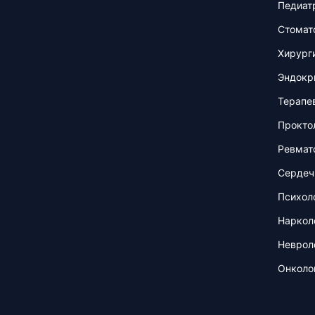
Педиат
Стомат
Хирург
Эндокр
Терапе
Прокто
Ревмат
Сердеч
Психол
Наркол
Неврол
Онколо