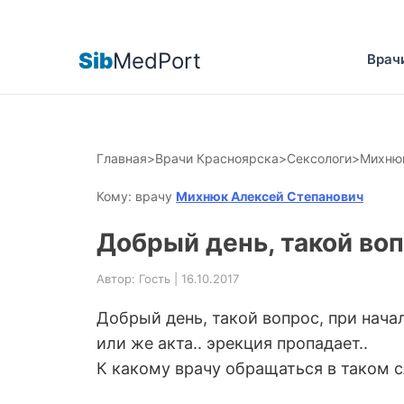
Sib
MedPort
Врач
Главная
>
Врачи Красноярска
>
Сексологи
>
Михнюк
Кому: врачу
Михнюк Алексей Степанович
Добрый день, такой воп
Автор: Гость | 16.10.2017
Добрый день, такой вопрос, при нача
или же акта.. эрекция пропадает..
К какому врачу обращаться в таком 