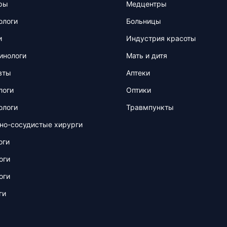
ры
Медцентры
ологи
Больницы
и
Индустрия красоты
инологи
Мать и дитя
вты
Аптеки
логи
Оптики
ологи
Травмпункты
но-сосудистые хирурги
оги
оги
оги
ги