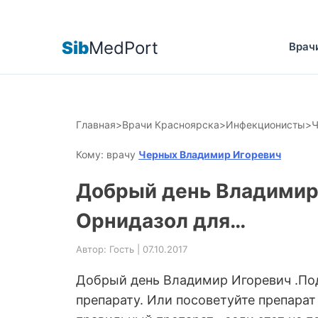
Sib
MedPort
Врач
Главная
>
Врачи Красноярска
>
Инфекционисты
>
Ч
Кому: врачу
Черных Владимир Игоревич
Добрый день Владимир 
Орнидазол для…
Автор: Гость | 07.10.2017
Добрый день Владимир Игоревич .Под
препарату. Или посоветуйте препарат