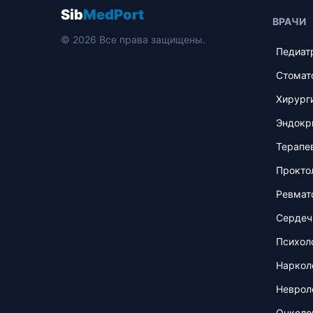
Sib
MedPort
ВРАЧИ
© 2026 Все права защищены.
Педиат
Стомат
Хирург
Эндокр
Терапе
Прокто
Ревмат
Сердеч
Психол
Наркол
Неврол
Онколо