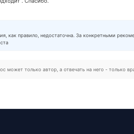
одходит . Спасибо.
пия, как правило, недостаточна. За конкретными реко
иста
с может только автор, а отвечать на него - только вр