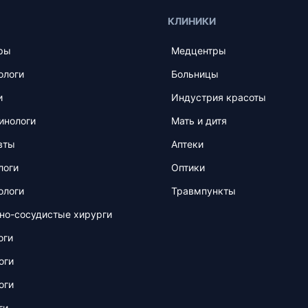
КЛИНИКИ
ры
Медцентры
ологи
Больницы
и
Индустрия красоты
инологи
Мать и дитя
вты
Аптеки
логи
Оптики
ологи
Травмпункты
но-сосудистые хирурги
оги
оги
оги
ги