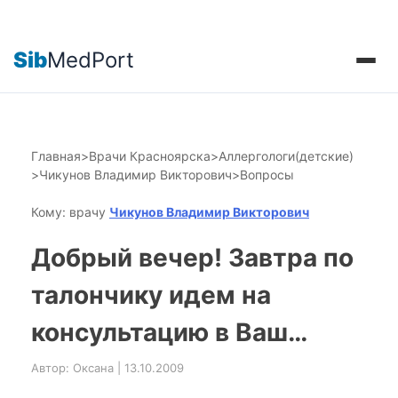
Sib
MedPort
Главная
>
Врачи Красноярска
>
Аллергологи(детские)
>
Чикунов Владимир Викторович
>
Вопросы
Кому: врачу
Чикунов Владимир Викторович
Добрый вечер! Завтра по
талончику идем на
консультацию в Ваш…
Автор: Оксана | 13.10.2009