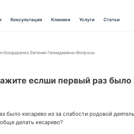
и
Консультации
Клиники
Услуги
Статьи
и
>
Бондаренко Евгения Геннадиевна
>
Вопросы
кажите еслши первый раз было 
аз было кесарево из за слабости родовой деятел
обще делать кесарево?