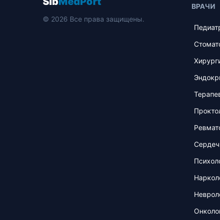
Sib
MedPort
ВРАЧИ
© 2026 Все права защищены.
Педиат
Стомат
Хирург
Эндокр
Терапе
Прокто
Ревмат
Сердеч
Психол
Наркол
Неврол
Онколо