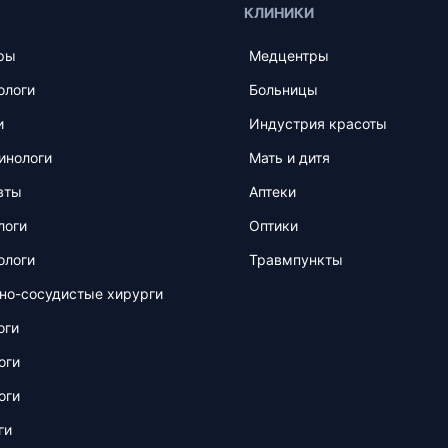
КЛИНИКИ
ры
Медцентры
ологи
Больницы
и
Индустрия красоты
инологи
Мать и дитя
вты
Аптеки
логи
Оптики
ологи
Травмпункты
но-сосудистые хирурги
оги
оги
оги
ги