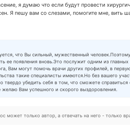
пасение, я думаю что если будут провести хирург
сен. Я пешу вам со слезами, помогите мне, вить ша
вуется, что Вы сильный, мужественный человек.Поэто
ть ее появления вновь.Это послужит одним из главных
га, Вам могут помочь врачи других профилей, в перву
ельства такие специалисты имеются.Но без вашего уча
но твердо убедить себя в том, что сможете справиться
е желаю Вам успешного и скорого выздоровления.
с может только автор, а отвечать на него - только вр