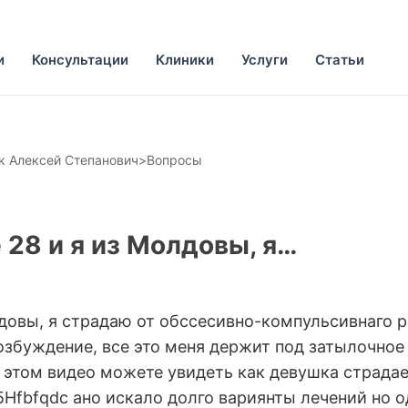
и
Консультации
Клиники
Услуги
Статьи
 Алексей Степанович
>
Вопросы
 28 и я из Молдовы, я…
лдовы, я страдаю от обссесивно-компульсивнаго 
озбуждение, все это меня держит под затылочное
 этом видео можете увидеть как девушка страдае
15Hfbfqdc ано искало долго вариянты лечений но