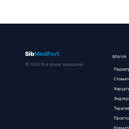
Sib
MedPort
ВРАЧИ
© 2026 Все права защищены.
Педиат
Стомат
Хирург
Эндокр
Терапе
Прокто
Ревмат