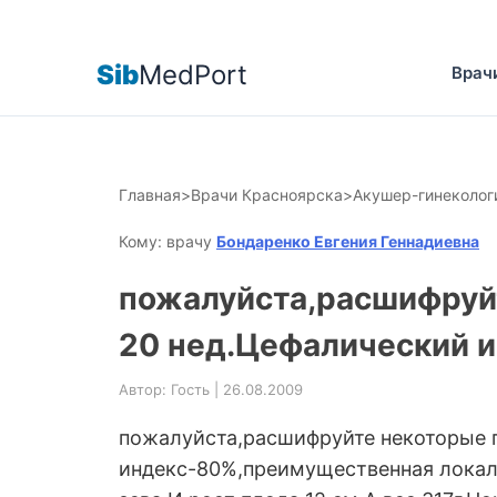
Sib
MedPort
Врач
Главная
>
Врачи Красноярска
>
Акушер-гинеколог
Кому: врачу
Бондаренко Евгения Геннадиевна
пожалуйста,расшифруйт
20 нед.Цефалический 
Автор: Гость | 26.08.2009
пожалуйста,расшифруйте некоторые п
индекс-80%,преимущественная локали