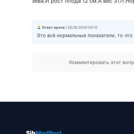
зева.И рост плода 12 см.А вес 317г.Н
Ответ врача
| 26.08.2009 09:10
Это всё нормальные показатели, то что 
Комментировать этот вопро
Sib
MedPort