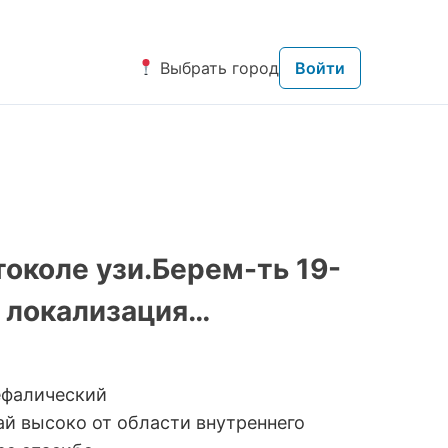
Выбрать город
Войти
околе узи.Берем-ть 19-
 локализация…
ефалический
й высоко от области внутреннего