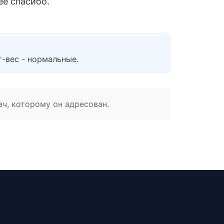
ее спасибо.
т-вес - нормальные.
ач, которому он адресован.