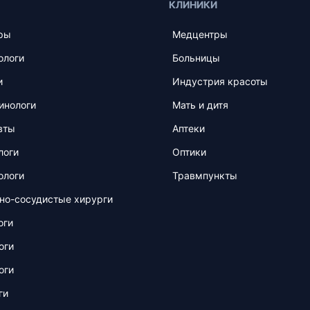
КЛИНИКИ
ры
Медцентры
ологи
Больницы
и
Индустрия красоты
инологи
Мать и дитя
вты
Аптеки
логи
Оптики
ологи
Травмпункты
но-сосудистые хирурги
оги
оги
оги
ги