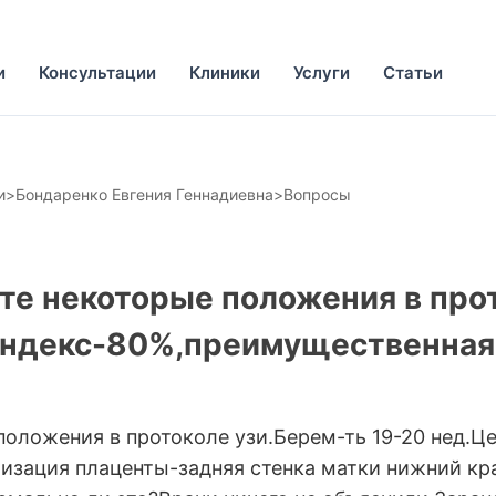
и
Консультации
Клиники
Услуги
Статьи
и
>
Бондаренко Евгения Геннадиевна
>
Вопросы
е некоторые положения в прот
индекс-80%,преимущественная
оложения в протоколе узи.Берем-ть 19-20 нед.Ц
зация плаценты-задняя стенка матки нижний кра