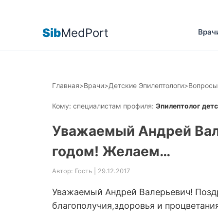
Sib
MedPort
Врач
Главная
>
Врачи
>
Детские Эпилептологи
>
Вопросы
Кому: специалистам профиля:
Эпилептолог дет
Уважаемый Андрей Вал
годом! Желаем…
Автор: Гость | 29.12.2017
Уважаемый Андрей Валерьевич! Поз
благополучия,здоровья и процветания