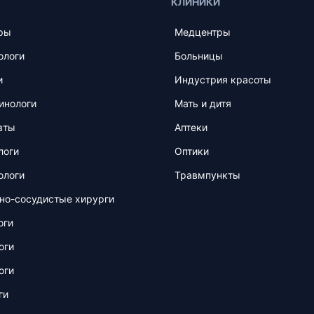
КЛИНИКИ
ры
Медцентры
ологи
Больницы
и
Индустрия красоты
инологи
Мать и дитя
вты
Аптеки
логи
Оптики
ологи
Травмпункты
но-сосудистые хирурги
оги
оги
оги
ги