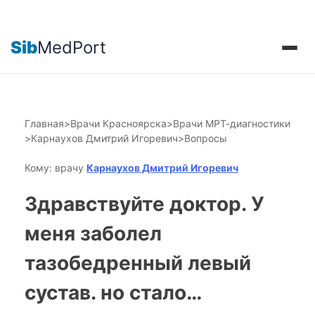
Sib
MedPort
Главная
>
Врачи Красноярска
>
Врачи МРТ-диагностики
>
Карнаухов Дмитрий Игоревич
>
Вопросы
Кому: врачу
Карнаухов Дмитрий Игоревич
Здравствуйте доктор. У
меня заболел
тазобедренный левый
сустав. но стало…