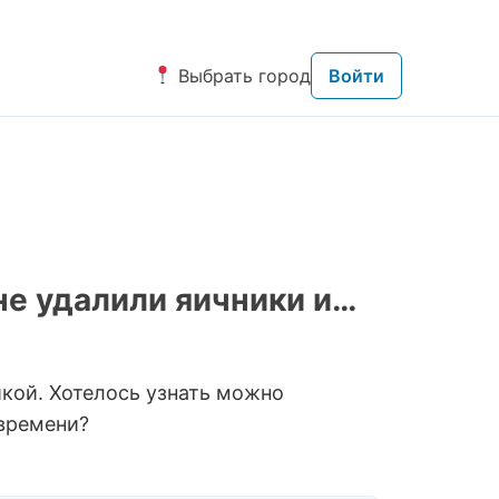
Выбрать город
Войти
не удалили яичники и…
йкой. Хотелось узнать можно
 времени?