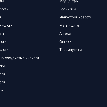
ры
Медцентры
ологи
Больницы
и
Индустрия красоты
инологи
Мать и дитя
вты
Аптеки
логи
Оптики
ологи
Травмпункты
но-сосудистые хирурги
оги
оги
оги
ги