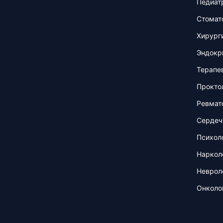
Педиат
Стомат
Хирург
Эндокр
Терапе
Прокто
Ревмат
Сердеч
Психол
Наркол
Неврол
Онколо