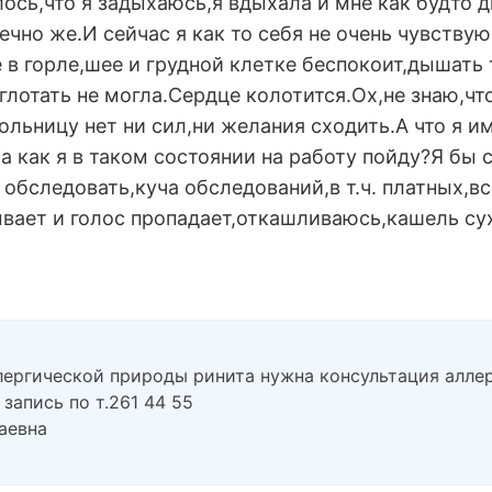
лось,что я задыхаюсь,я вдыхала и мне как будто 
ечно же.И сейчас я как то себя не очень чувствую
 в горле,шее и грудной клетке беспокоит,дышать
глотать не могла.Сердце колотится.Ох,не знаю,ч
больницу нет ни сил,ни желания сходить.А что я 
,а как я в таком состоянии на работу пойду?Я бы с
обследовать,куча обследований,в т.ч. платных,вс
ывает и голос пропадает,откашливаюсь,кашель сух
лергической природы ринита нужна консультация аллер
запись по т.261 44 55
аевна