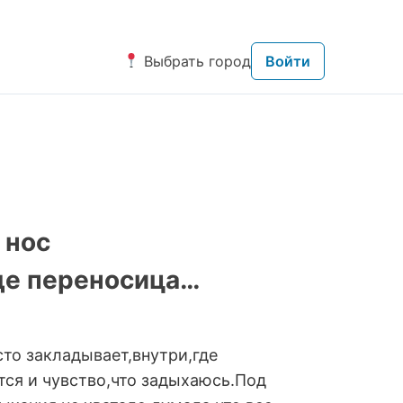
Выбрать город
Войти
 нос
где переносица…
сто закладывает,внутри,где
тся и чувство,что задыхаюсь.Под