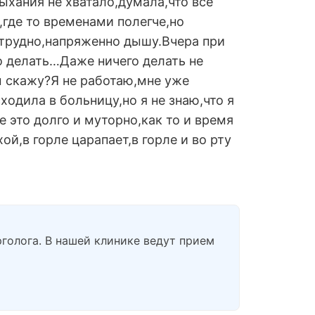
дыхания не хватало,думала,что все
,где то временами полегче,но
 трудно,напряженно дышу.Вчера при
то делать…Даже ничего делать не
им скажу?Я не работаю,мне уже
ходила в больницу,но я не знаю,что я
е это долго и муторно,как то и время
ой,в горле царапает,в горле и во рту
голога. В нашей клинике ведут прием