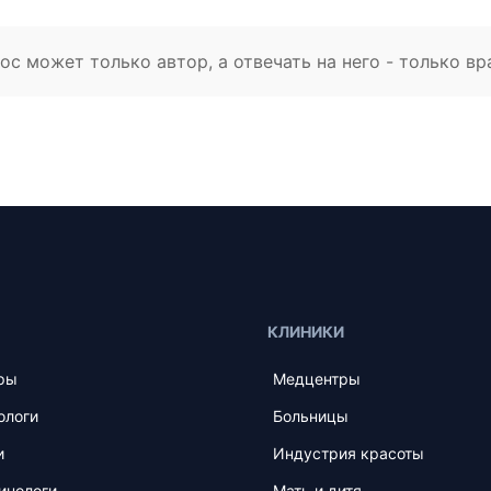
с может только автор, а отвечать на него - только вр
КЛИНИКИ
ры
Медцентры
ологи
Больницы
и
Индустрия красоты
инологи
Мать и дитя