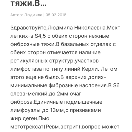
тяжи.В…
Автор: Людмила | 05.02.2018
Здравствуйте,Людмила Николаевна.Мскт
легких-в S4,5 с обеих сторон нежные
фиброзные тяжи.В базальных отделах с
обеих сторон отмечается наличие
ретикулярных структур,участков
лимфостаза по типу линий Керли. Летом
этого еще не было.В верхних долях-
минимальные фиброзные наслоения.В S6
слева-мелкий,до 2мм очаг
фиброза.Единичные подмышечные
лимфоузлы до 13мм,с признаками
жир.деген.Пью
метотрексат(Ревм.артрит),вопрос может