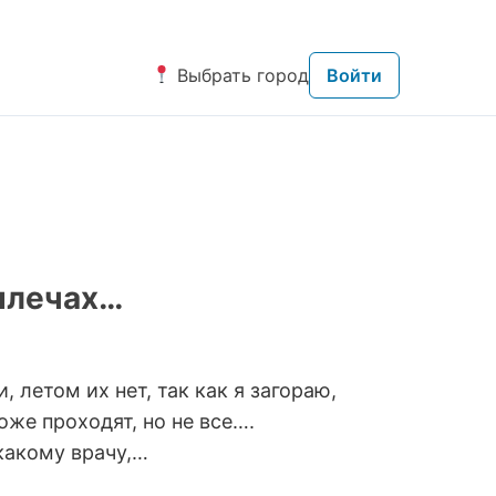
Выбрать город
Войти
 плечах…
, летом их нет, так как я загораю,
оже проходят, но не все….
 какому врачу,…