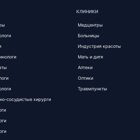
КЛИНИКИ
ры
Медцентры
ологи
Больницы
и
Индустрия красоты
инологи
Мать и дитя
вты
Аптеки
логи
Оптики
ологи
Травмпункты
но-сосудистые хирурги
оги
оги
оги