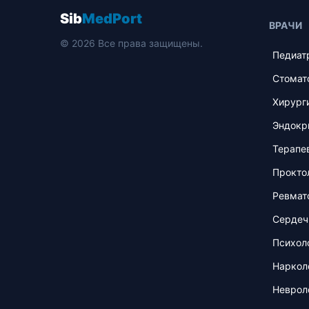
Sib
MedPort
ВРАЧИ
© 2026 Все права защищены.
Педиат
Стомат
Хирург
Эндокр
Терапе
Прокто
Ревмат
Сердеч
Психол
Наркол
Неврол