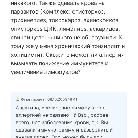
никакого. Также сдавала кровь на
паразитов (Комплекс: описторхоз,
трихинеллез, токсокароз, эхинококкоз,
описторхоз ЦИК, лямблиоз, аскаридоз,
свиной цепень),никого не обнаружили. К
тому же у меня хронический тонзиллит и
холицистит. Скажите может ли аллергия
вызывать понижение иммунитета и
увеличение лимфоузлов?
Ответ врача
| 08.10.2009 18:41
Алевтина, увеличение лимфоузлов с
аллергией не связано . У Вас , скорее
всего, нет заболевания крови, т.к. Вы
сдавали иммунограмму и развернутый
анализ крови. Это может быть при