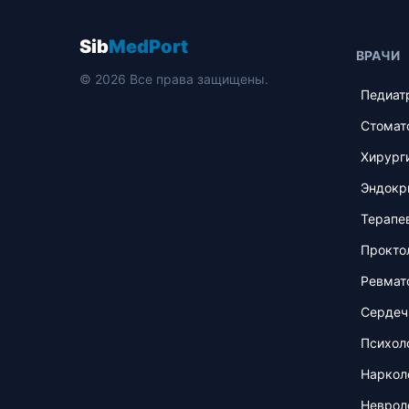
Sib
MedPort
ВРАЧИ
© 2026 Все права защищены.
Педиат
Стомат
Хирург
Эндокр
Терапе
Прокто
Ревмат
Сердеч
Психол
Наркол
Неврол