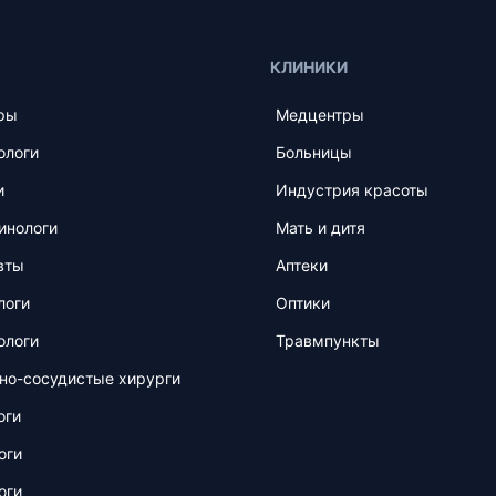
КЛИНИКИ
ры
Медцентры
ологи
Больницы
и
Индустрия красоты
инологи
Мать и дитя
вты
Аптеки
логи
Оптики
ологи
Травмпункты
но-сосудистые хирурги
оги
оги
оги