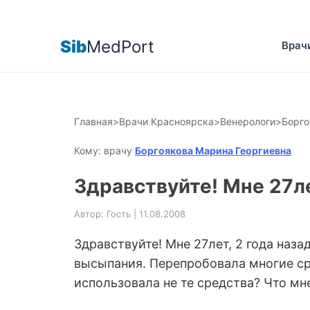
Sib
MedPort
Врач
Главная
>
Врачи Красноярска
>
Венерологи
>
Борго
Кому: врачу
Боргоякова Марина Георгиевна
Здравствуйте! Мне 27ле
Автор: Гость | 11.08.2008
Здравствуйте! Мне 27лет, 2 года наз
высыпания. Перепробовала многие сре
использовала не те средства? Что мн