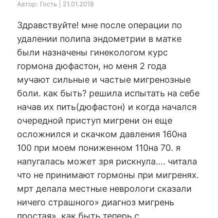
Автор: Гость | 21.01.2018
Здравствуйте! мне после операции по
удалении полипа эндометрии в матке
были назначены гинекологом курс
гормона дюфастон, но меня 2 года
мучают сильные и частые мигренозные
боли. как быть? решила испытать на себе
начав их пить(дюфастон) и когда начался
очередной приступ мигрени он еще
осложнился и скачком давления 160на
100 при моем пониженном 110на 70. я
напугалась может зря рискнула…. читала
что не принимают гормоны при мигренях.
мрт делала местные неврологи сказали
ничего страшного» диагноз мигрень
простая». как быть теперь с