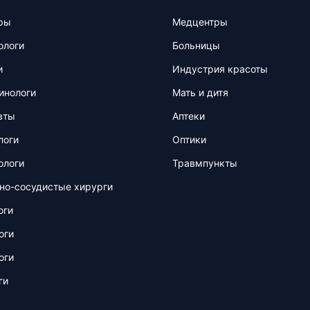
ры
Медцентры
ологи
Больницы
и
Индустрия красоты
инологи
Мать и дитя
вты
Аптеки
логи
Оптики
ологи
Травмпункты
но-сосудистые хирурги
оги
оги
оги
ги