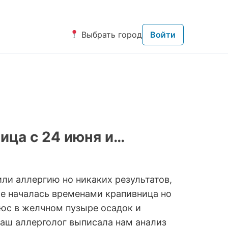
Выбрать город
Войти
ица с 24 июня и…
или аллергию но никаких результатов,
 же началась временами крапивница но
люс в желчном пузыре осадок и
Наш аллерголог выписала нам анализ