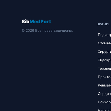
Sib
MedPort
ВРАЧИ
© 2026 Все права защищены.
Педиат
Стомат
Хирург
Эндокр
Терапе
Прокто
Ревмат
Сердеч
Психол
Наркол