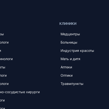
КЛИНИКИ
ры
Медцентры
ологи
Больницы
и
Индустрия красоты
инологи
Мать и дитя
вты
Аптеки
логи
Оптики
ологи
Травмпункты
но-сосудистые хирурги
оги
оги