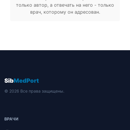
только автор, а отвечать на него - только
врач, которому он адресован.
Sib
MedPort
© 2026 Все права защищены.
ВРАЧИ