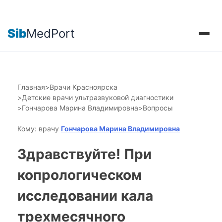
Sib
MedPort
Главная
>
Врачи Красноярска
>
Детские врачи ультразвуковой диагностики
>
Гончарова Марина Владимировна
>
Вопросы
Кому: врачу
Гончарова Марина Владимировна
Здравствуйте! При
копрологическом
исследовании кала
трехмесячного