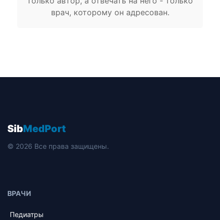
только автор, а отвечать на него - только
врач, которому он адресован.
Sib
MedPort
© 2026 Все права защищены.
ВРАЧИ
Педиатры