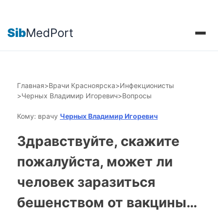
Sib
MedPort
Главная
>
Врачи Красноярска
>
Инфекционисты
>
Черных Владимир Игоревич
>
Вопросы
Кому: врачу
Черных Владимир Игоревич
Здравствуйте, скажите
пожалуйста, может ли
человек заразиться
бешенством от вакцины…