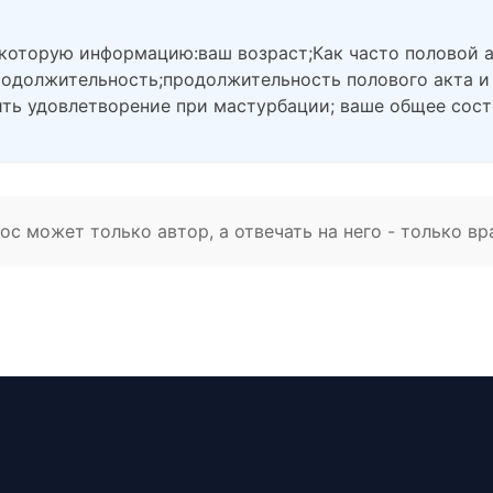
екоторую информацию:ваш возраст;Как часто половой а
продолжительность;продолжительность полового акта и
ить удовлетворение при мастурбации; ваше общее сост
с может только автор, а отвечать на него - только вр