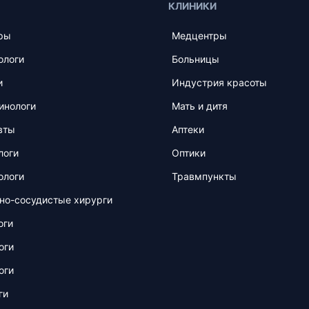
КЛИНИКИ
ры
Медцентры
ологи
Больницы
и
Индустрия красоты
инологи
Мать и дитя
вты
Аптеки
логи
Оптики
ологи
Травмпункты
но-сосудистые хирурги
оги
оги
оги
ги