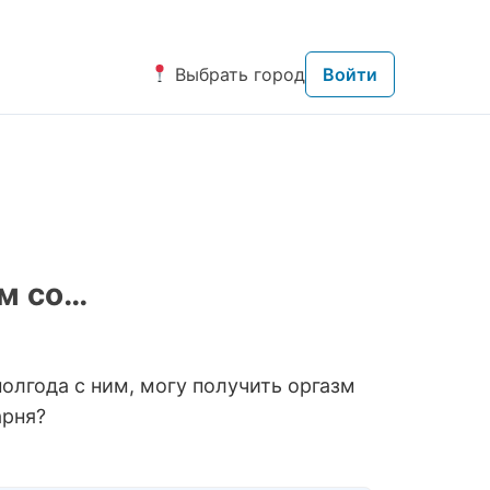
Выбрать город
Войти
зм со…
полгода с ним, могу получить оргазм
арня?