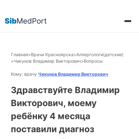
Sib
MedPort
Главная
>
Врачи Красноярска
>
Аллергологи(детские)
>
Чикунов Владимир Викторович
>
Вопросы
Кому: врачу
Чикунов Владимир Викторович
Здравствуйте Владимир
Викторович, моему
ребёнку 4 месяца
поставили диагноз