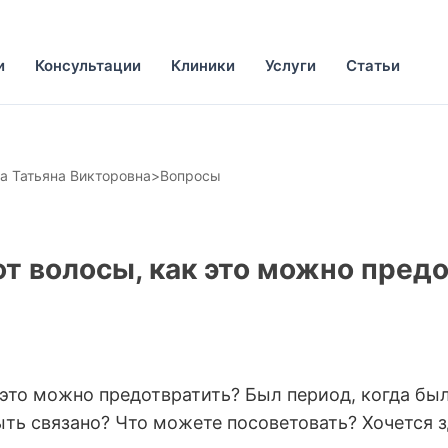
и
Консультации
Клиники
Услуги
Статьи
а Татьяна Викторовна
>
Вопросы
т волосы, как это мо­жно предо
это мо­жно предотвратить? Бы­л период, когда был
быть связано? Что можете посоветовать? Хочется­ 