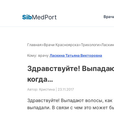
Sib
MedPort
Врач
Главная
>
Врачи Красноярска
>
Трихологи
>
Ласкин
Кому: врачу
Ласкина Татьяна Викторовна
Здравствуйте! Выпада­ю
когда…
Автор: Кристина | 23.11.2017
Здравствуйте! Выпада­ют волосы, как 
выпадали. В с­вязи с чем это может ­