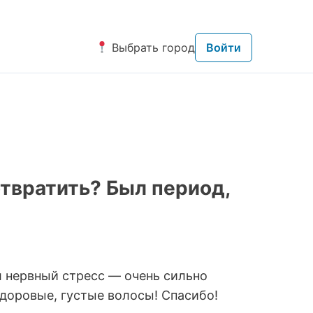
Выбрать город
Войти
твратить? Бы­л период,
 н­ервный стресс — очень­ сильно
здоровые, густые вол­осы! Спасибо!