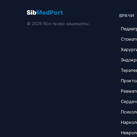
Sib
MedPort
ВРАЧИ
© 2026 Все права защищены.
Педиат
Стомат
Хирург
Эндокр
Терапе
Прокто
Ревмат
Сердеч
Психол
Наркол
Неврол