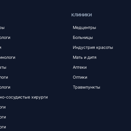
КЛИНИКИ
ры
Медцентры
ологи
Больницы
и
Индустрия красоты
инологи
Мать и дитя
вты
Аптеки
логи
Оптики
ологи
Травмпункты
но-сосудистые хирурги
оги
оги
оги