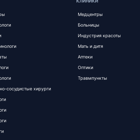
КЛИНИКИ
ры
Медцентры
ологи
Больницы
и
Индустрия красоты
инологи
Мать и дитя
вты
Аптеки
логи
Оптики
ологи
Травмпункты
но-сосудистые хирурги
оги
оги
оги
ги