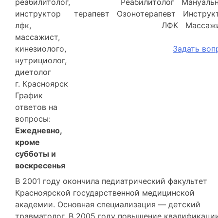
реабилитолог,
Реабилитолог Мануаль
инструктор
терапевт Озонотерапевт Инструк
лфк,
ЛФК Массаж
массажист,
кинезиолого,
Задать воп
нутрициолог,
диетолог
г. Красноярск
График
ответов на
вопросы:
Ежедневно,
кроме
субботы и
воскресенья
В 2001 году окончила педиатрический факультет
Красноярской государственной медицинской
академии. Основная специализация — детский
травматолог. В 2005 году повышение квалификаци