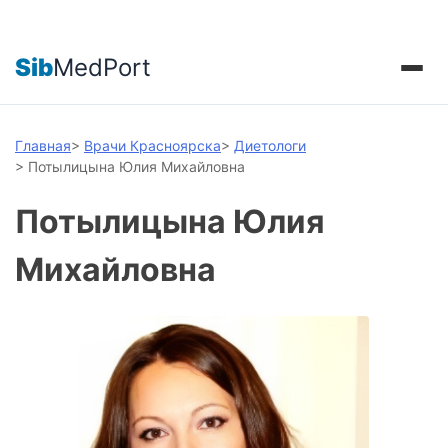
Sib
MedPort
Главная
>
Врачи Красноярска
>
Диетологи
>
Потылицына Юлия Михайловна
Потылицына Юлия
Михайловна