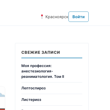
Красноярск
Войти
СВЕЖИЕ ЗАПИСИ
Моя профессия:
анестезиология-
реаниматология. Том II
Лептоспироз
Листериоз