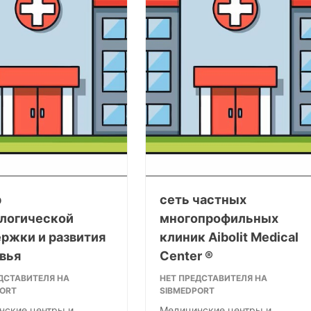
р
сеть частных
логической
многопрофильных
ржки и развития
клиник Aibolit Medical
вья
Center ®
ДСТАВИТЕЛЯ НА
НЕТ ПРЕДСТАВИТЕЛЯ НА
PORT
SIBMEDPORT
нские центры и
Медицинские центры и