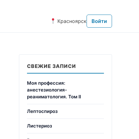
Красноярск
Войти
СВЕЖИЕ ЗАПИСИ
Моя профессия:
анестезиология-
реаниматология. Том II
Лептоспироз
Листериоз