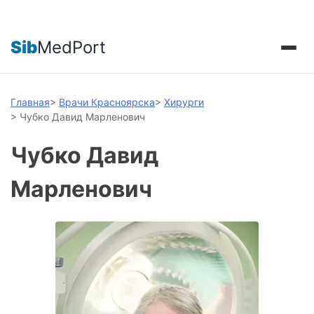
Sib
MedPort
Главная
>
Врачи Красноярска
>
Хирурги
>
Чубко Давид Марленович
Чубко Давид
Марленович