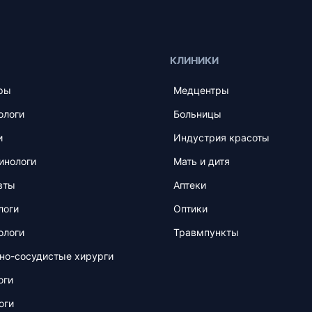
КЛИНИКИ
ры
Медцентры
ологи
Больницы
и
Индустрия красоты
инологи
Мать и дитя
вты
Аптеки
логи
Оптики
ологи
Травмпункты
но-сосудистые хирурги
оги
оги