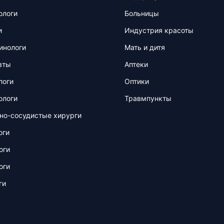
ологи
Больницы
и
Индустрия красоты
инологи
Мать и дитя
вты
Аптеки
логи
Оптики
ологи
Травмпункты
но-сосудистые хирурги
оги
оги
оги
ги