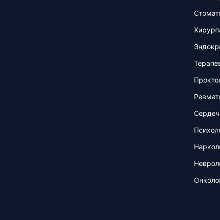
Стомат
Хирург
Эндокр
Терапе
Прокто
Ревмат
Сердеч
Психол
Наркол
Неврол
Онколо