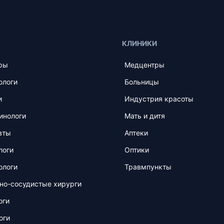
КЛИНИКИ
ры
Медцентры
ологи
Больницы
и
Индустрия красоты
инологи
Мать и дитя
вты
Аптеки
логи
Оптики
ологи
Травмпункты
но-сосудистые хирурги
оги
оги