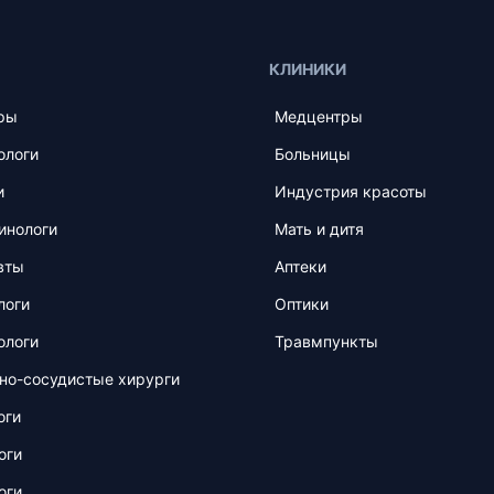
КЛИНИКИ
ры
Медцентры
ологи
Больницы
и
Индустрия красоты
инологи
Мать и дитя
вты
Аптеки
логи
Оптики
ологи
Травмпункты
но-сосудистые хирурги
оги
оги
оги