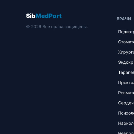
Sib
MedPort
ВРАЧИ
© 2026 Все права защищены.
Педиат
Стомат
Хирург
Эндокр
Терапе
Прокто
Ревмат
Сердеч
Психол
Наркол
Неврол