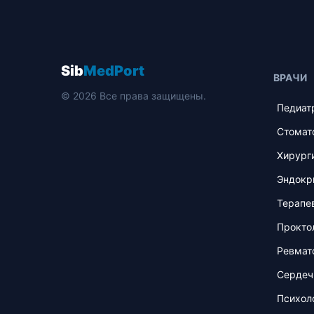
Sib
MedPort
ВРАЧИ
© 2026 Все права защищены.
Педиат
Стомат
Хирург
Эндокр
Терапе
Прокто
Ревмат
Сердеч
Психол