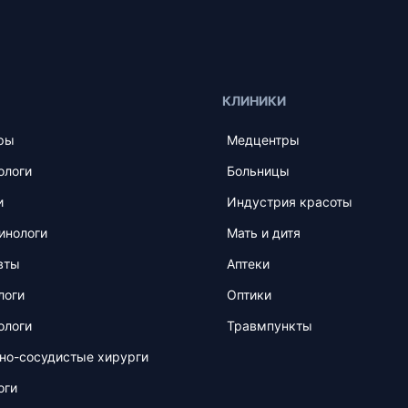
КЛИНИКИ
ры
Медцентры
ологи
Больницы
и
Индустрия красоты
инологи
Мать и дитя
вты
Аптеки
логи
Оптики
ологи
Травмпункты
но-сосудистые хирурги
оги