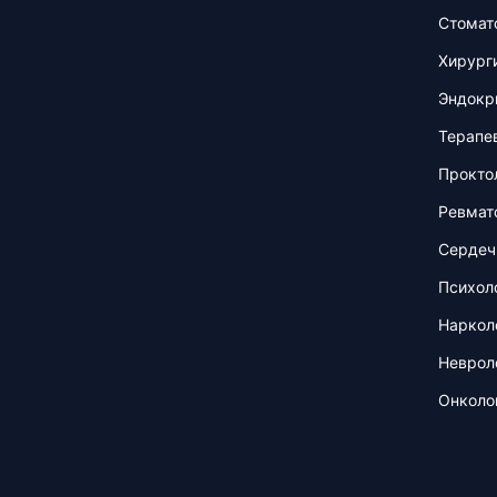
Стомат
Хирург
Эндокр
Терапе
Прокто
Ревмат
Сердеч
Психол
Наркол
Неврол
Онколо