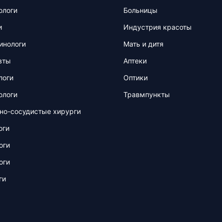
ологи
Больницы
и
Индустрия красоты
инологи
Мать и дитя
вты
Аптеки
логи
Оптики
ологи
Травмпункты
но-сосудистые хирурги
оги
оги
оги
ги