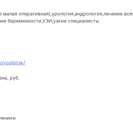
е малая оперативная),урология,андрология,лечение вс
ние беременности,УЗИ,узкие специалисты
ovosibirsk/
ена, руб.
линики