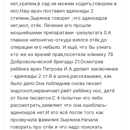
нет,храпим,в сад не можем ходить,говорим в
нос.Наш врач поставил аденоиды 2
степени,Зырянов говорит ,что аденоидов
нет,мол, отёк. Лечение его прошли
мощнейшими препаратами -результата 0.А
главное непонятно-откуда взялся отёк,до
операции его небыло. И ещё, что бы узнать
кто же из врачей прав,посетили клинику 78
Добровольческой бригады 21.Осмотрев
ребёнка врач Петрова И А делает заключение
- аденоиды 2 ст.Я в шоке,рассказываю, как
было дело.Она побледнев снова пихает
эндоскоп,нервничает,рвёт ребёнку нос, детё
от боли писается.С 4 попытки что либо
рассмотреть,заявляет что она ошиблась-
аденоидов нет.И это всё после того как
прозвучала фамилия Зырянов.Начала
говорить про отёк и что надо поискать