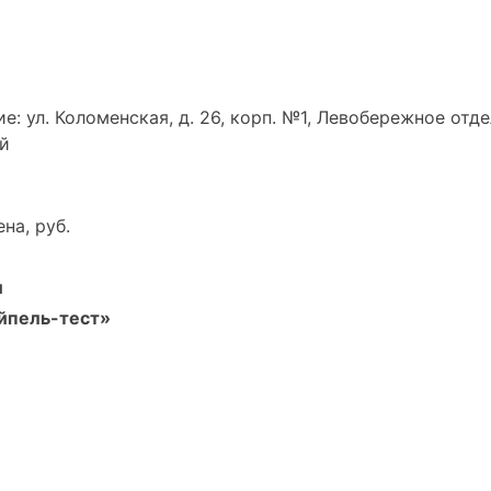
 ул. Коломенская, д. 26, корп. №1, Левобережное отдел
ый
на, руб.
и
айпель-тест»