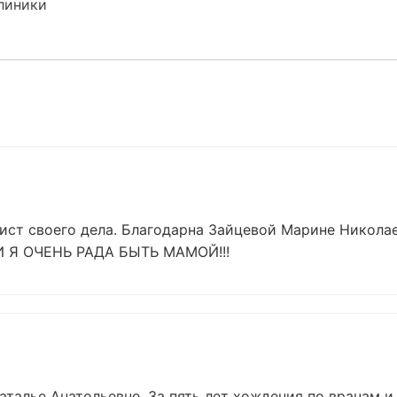
линики
ст своего дела. Благодарна Зайцевой Марине Николаев
 И Я ОЧЕНЬ РАДА БЫТЬ МАМОЙ!!!
лье Анатольевне. За пять лет хождения по врачам и 