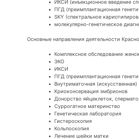
ИКСИ (инъекционное введение сп
ПГД (преимплантационная генети
SKY (спектральное кариотипиров
молекулярно-генетическое диагн
Основные направления деятельности Красн
Комплексное обследование женск
ЭКО
ИКСИ
ПГД (преимплантационная генети
Внутриматочная (искусственная)
Криоконсервация эмбрионов
Донорство яйцеклеток, спермат
Суррогатное материнство
Генетическая лаборатория
Гистероскопия
Кольпоскопия
Лечение шейки матки