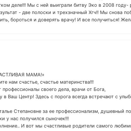
ком деле!!! Мы с ней выиграли битву Эко в 2008 году- 
езультат - две полоски и трехзначный Хгч!! Мы снова по
ить, бороться и доверять врачу! И все получиться! Жел
ЧАСТЛИВАЯ МАМА!»
те нам счастье, счастье материнства!!!
 профессионалы своего дела, врачи от Бога,
у в Ваш Центр! Здесь с порога всегда встречают с улы
талье Степановне за ее профессионализм, душевный по
ки у нас получился сыночек!!!
 волнение.. И вот мы счастливые родители самого люби