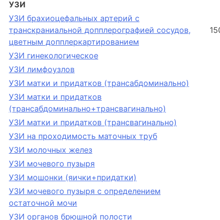
УЗИ
УЗИ брахиоцефальных артерий с
транскраниальной допплерографией сосудов,
15
цветным допплеркартированием
УЗИ гинекологическое
УЗИ лимфоузлов
УЗИ матки и придатков (трансабдоминально)
УЗИ матки и придатков
(трансабдоминально+трансвагинально)
УЗИ матки и придатков (трансвагинально)
УЗИ на проходимость маточных труб
УЗИ молочных желез
УЗИ мочевого пузыря
УЗИ мошонки (яички+придатки)
УЗИ мочевого пузыря с определением
остаточной мочи
УЗИ органов брюшной полости