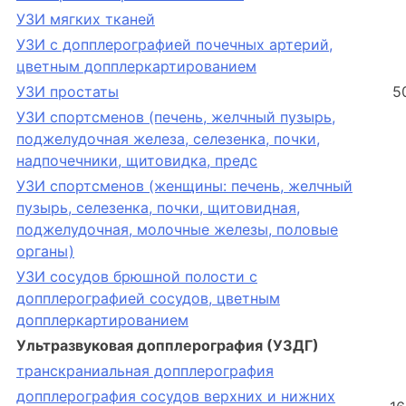
УЗИ мягких тканей
УЗИ с допплерографией почечных артерий,
цветным допплеркартированием
УЗИ простаты
5
УЗИ спортсменов (печень, желчный пузырь,
поджелудочная железа, селезенка, почки,
надпочечники, щитовидка, предс
УЗИ спортсменов (женщины: печень, желчный
пузырь, селезенка, почки, щитовидная,
поджелудочная, молочные железы, половые
органы)
УЗИ сосудов брюшной полости с
допплерографией сосудов, цветным
допплеркартированием
Ультразвуковая допплерография (УЗДГ)
транскраниальная допплерография
допплерография сосудов верхних и нижних