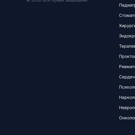
Педиат
Стомат
Хирург
Эндокр
Терапе
Прокто
Ревмат
Сердеч
Психол
Наркол
Неврол
Онколо