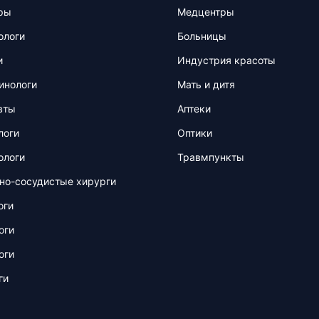
ры
Медцентры
ологи
Больницы
и
Индустрия красоты
инологи
Мать и дитя
вты
Аптеки
логи
Оптики
ологи
Травмпункты
но-сосудистые хирурги
оги
оги
оги
ги